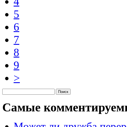
4
5
6
7
8
9
>
Самые комментируем
Может ли дружба перер