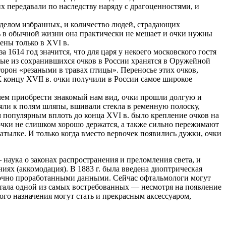
х передавали по наследству наряду с драгоценностями, и
уделом избранных, и количество людей, страдающих
дь в обычной жизни она практически не мешает и очки нужны
ены только в XVI в.
 1614 год значится, что для царя у некоего московского гостя
арые из сохранившихся очков в России хранятся в Оружейной
рон «резаными в травах птицы». Переносье этих очков,
 К концу XVII в. очки получили в России самое широкое
чем приобрести знакомый нам вид, очки прошли долгую и
яли к полям шляпы, вшивали стекла в ременную полоску,
 популярным вплоть до конца XVI в. было крепление очков на
очки не слишком хорошо держатся, а также сильно пережимают
затылке. И только когда вместо вервочек появились дужки, очки
 наука о законах распространения и преломления света, и
иях (аккомодация). В 1883 г. была введена диоптрическая
 точно проработанными данными. Сейчас офтальмологи могут
 стала одной из самых востребованных — несмотря на появление
го назначения могут стать и прекрасным аксессуаром,