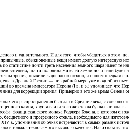
есного и удивительного. И для того, чтобы убедиться в этом, не
мые привычные, обыкновенные вещи имеют долгую интересную ис
ь по статистике почти треть населения земного шара имеет те ил
следовательно, почти половина жителей Земли носит или будет н
изъяны зрения, появились довольно поздно, и нашим предкам с 
з, еще в Древней Греции — по крайней мере уже в одной из пье
й во времена императора Нерона (I в. н.э.) упоминает, что Не
 линз для коррекции зрения. Примерно в это же время Сенека о
законах его распространения был дан в Средние века, с совершес
оценного камня, хрусталя или того же стекла буквально «на гл
софа, францисканского монаха Роджера Бэкона, в котором он зал
, бесцветного и прозрачного стекла, необходимого для изготовл
а XIV в. упоминания об очках встречаются в самых разынх источ
ось только стекло самого высокого качества. Надо сказать, что 