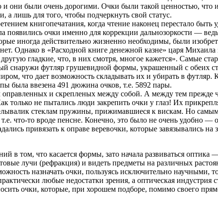
о и они были очень дорогими. Очки были такой ценностью, что и
и, а лишь для того, чтобы подчеркнуть свой статус.
етением книгопечатания, когда чтение наконец перестало быть 
чала появились очки именно для коррекции дальнозоркости — ве
торые иногда действительно жизненно необходимы, были изобрет
нет. Однако в «Расходной книге денежной казне» царя Михаила за
 другую гладкие, что, в них смотря, многое кажется». Самые ст
ый снаружи футляр грушевидной формы, украшенный с обеих сто
ниром, что дает возможность складывать их и убирать в футляр.
пы была ввезена 491 дюжина очков, т.е. 5892 пары.
м оправленных и скрепленых между собой. А между тем прежде 
к только не пытались люди закрепить очки у глаз! Их прикрепл
делывалик стеклам пружины, прижимавшиеся к вискам. Но самым
е. что-то вроде пенсне. Конечно, это было не очень удобно — 
адались привязать к оправе веревочки, которые завязывались на 
й в том, что касается формы, зато начала развиваться оптика —
товые лучи (рефракция) и видеть предметы на различных растоян
зможность назначать очки, пользуясь исключительно научными,
и практически любые недостатки зрения, а оптическая индустрия
сить очки, которые, при хорошем подборе, помимо своего прямо