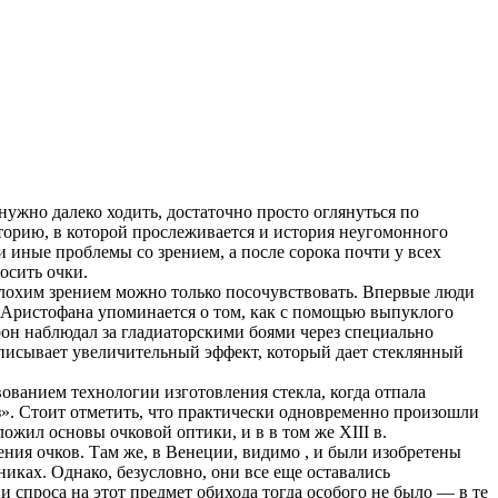
 нужно далеко ходить, достаточно просто оглянуться по
торию, в которой прослеживается и история неугомонного
и иные проблемы со зрением, а после сорока почти у всех
осить очки.
плохим зрением можно только посочувствовать. Впервые люди
с Аристофана упоминается о том, как с помощью выпуклого
рон наблюдал за гладиаторскими боями через специально
писывает увеличительный эффект, который дает стеклянный
твованием технологии изготовления стекла, когда отпала
аз». Стоит отметить, что практически одновременно произошли
ожил основы очковой оптики, и в в том же XIII в.
ения очков. Там же, в Венеции, видимо , и были изобретены
никах. Однако, безусловно, они все еще оставались
и спроса на этот предмет обихода тогда особого не было — в те