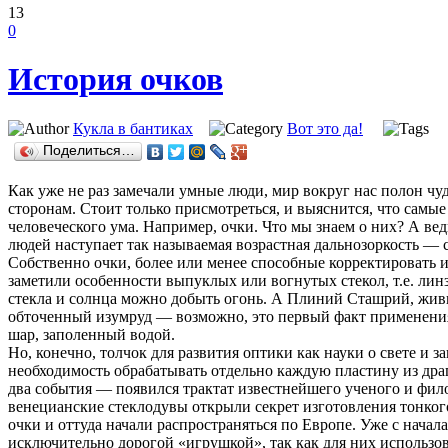
13
0
История очков
Кукла в бантиках
Вот это да!
Поделиться…
Как уже не раз замечали умные люди, мир вокруг нас полон чуд
сторонам. Стоит только присмотреться, и выяснится, что са
человеческого ума. Например, очки. Что мы знаем о них? А вед
людей наступает так называемая возрастная дальнозоркость — 
Собственно очки, более или менее способные корректировать 
заметили особенности выпуклых или вогнутых стекол, т.е. лин
стекла и солнца можно добыть огонь. А Плиний Сташрий, живши
обточенный изумруд — возможно, это первый факт применения
шар, заполенный водой.
Но, конечно, толчок для развития оптики как науки о свете и 
необходимость обрабатывать отдельно каждую пластину из драг
два события — появился трактат известнейшего ученого и фило
венецианские стеклодувы открыли секрет изготовления тонкого
очки и оттуда начали распространяться по Европе. Уже с начал
исключительно дорогой «игрушкой», так как для них использовал