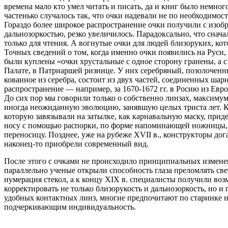
времена мало кто умел читать и писать, да и книг было немног
частенько случалось так, что очки надевали не по необходимост
Гораздо более широкое распространение очки получили с изобр
дальнозоркостью, резко увеличилось. Парадоксально, что сна
только для чтения. А вогнутые очки для людей близоруких, ко
Точных сведений о том, когда именно очки появились на Руси, 
были куплены «очки хрустальные с одное сторону гранены, а с
Палате, в Патриаршей ризнице. У них серебряный, позолоченн
кованное из серебра, состоит из двух частей, соединенных шар
распространение — например, за 1670-1672 гг. в Росию из Евро
До сих пор мы говорили только о собственно линзах, максиму
иногда неожиданную эволюцию, занявшую целых триста лет. Ка
которую завязывали на затылке, как карнавальную маску, при
носу с помощью распорки, по форме напоминающей ножницы, т.
переносицу. Позднее, уже на рубеже XVII в., конструкторы дог
наконец-то приобрели современный вид.
После этого с очками не происходило принципиальных изменени
параллельно ученые открыли способность глаза преломлять све
нумерация стекол, а к концу XIX в. специалисты получили во
корректировать не только близорукость и дальнозоркость, но 
удобных контактных линз, многие предпочитают по старинке но
подчеркивающим индивидуальность.