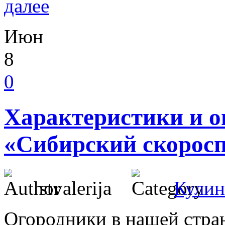
далее
Июн
8
0
Характеристики и о
«Сибирский скорос
stvalerija
Кулин
Огородники в нашей стра