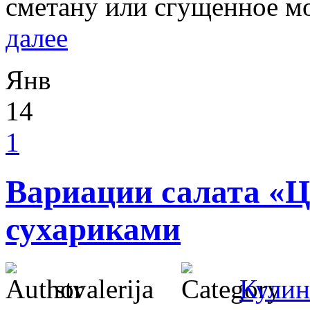
сметану или сгущенное мо
далее
Янв
14
1
Вариации салата «Ц
сухариками
stvalerija
Кулин