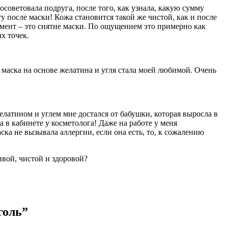
советовала подруга, после того, как узнала, какую сумму
ту после маски! Кожа становится такой же чистой, как и после
мент – это снятие маски. По ощущением это примерно как
х точек.
, маска на основе желатина и угля стала моей любимой. Очень
желатином и углем мне достался от бабушки, которая выросла в
а в кабинете у косметолога! Даже на работе у меня
ска не вызывала аллергии, если она есть, то, к сожалению
ивой, чистой и здоровой?
голь”