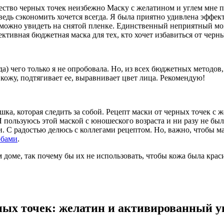
ство черных точек неизбежно Маску с желатином и углем мне по
 ведь сэкономить хочется всегда. Я была приятно удивлена эффек
а можно увидеть на снятой пленке. Единственный неприятный мо
ктивная бюджетная маска для тех, кто хочет избавиться от черны
ода) чего только я не опробовала. Но, из всех бюджетных методов
кожу, подтягивает ее, выравнивает цвет лица. Рекомендую!
шка, которая следить за собой. Рецепт маски от черных точек с 
Я пользуюсь этой маской с юношеского возраста и ни разу не был
. С радостью делюсь с коллегами рецептом. Но, важно, чтобы ма
обами
.
доме, так почему бы их не использовать, чтобы кожа была крас
ных точек: желатин и активированный у