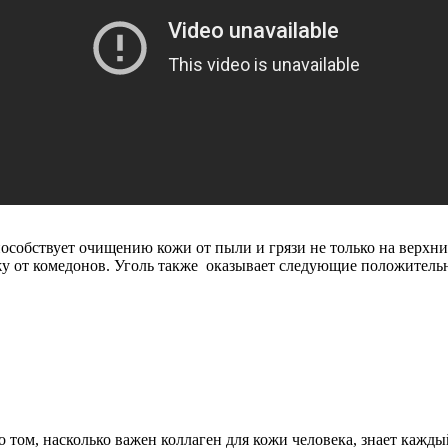
обствует очищению кожи от пыли и грязи не только на верхних
жу от комедонов. Уголь также оказывает следующие положитель
 том, насколько важен коллаген для кожи человека, знает кажды