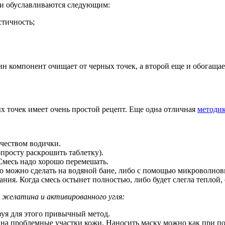
ии обуславливаются следующим:
стичность;
дин компонент очищает от черных точек, а второй еще и обогащ
х точек имеет очень простой рецепт. Еще одна отличная
методик
чеством водички.
просту раскрошить таблетку).
Смесь надо хорошо перемешать.
Это можно сделать на водяной бане, либо с помощью микроволнов
ния. Когда смесь остынет полностью, либо будет слегла теплой,
з желатина и активированного угля:
зуя для этого привычный метод.
о на проблемные участки кожи. Наносить маску можно как при по