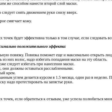
ким же способом нанести второй слой маски.
ю следует снять движением руки снизу вверх.
рое смягчает кожу.
 точек будет эффективна только в том случае, если следовать в
ксимально положительного эффекта:
льную повязку. Повязка поможет еще и максимально открыть лиц
ь из них волос, надо избегать попадания маски на эту область.
тоже следует избегать при нанесении маски.
, они должны оставаться расслабленными.
ный крем.
анным углем делается курсом в 1.5 месяца, один раз в неделю. П
ку надо протестировать на запястье руки.
х точек, если обратиться к отзывам, уже успела полюбиться мно