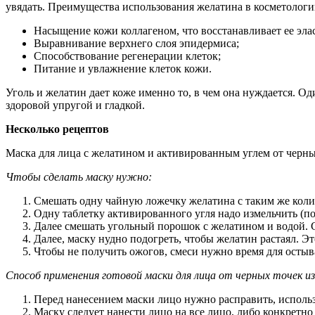
увядать. Преимущества использования желатина в косметолог
Насыщение кожи коллагеном, что восстанавливает ее эла
Выравнивание верхнего слоя эпидермиса;
Способствование регенерации клеток;
Питание и увлажнение клеток кожи.
Уголь и желатин дает коже именно то, в чем она нуждается. О
здоровой упругой и гладкой.
Несколько рецептов
Маска для лица с желатином и активированным углем от черны
Чтобы сделать маску нужно:
Смешать одну чайную ложечку желатина с таким же коли
Одну таблетку активированного угля надо измельчить (по
Далее смешать угольный порошок с желатином и водой. 
Далее, маску нудно подогреть, чтобы желатин растаял. 
Чтобы не получить ожогов, смеси нужно время для остыва
Способ применения готовой маски для лица от черных точек и
Перед нанесением маски лицо нужно расправить, исполь
Маску следует нанести лицо на все лицо, либо конкретн