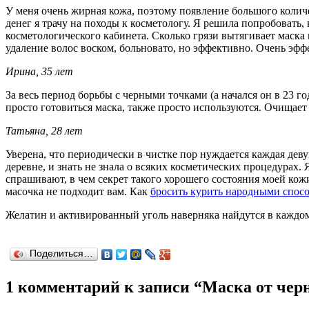
У меня очень жирная кожа, поэтому появление большого количе
денег я трачу на походы к косметологу. Я решила попробовать,
косметологического кабинета. Сколько грязи вытягивает маск
удаление волос воском, больновато, но эффективно. Очень эффе
Ирина, 35 лет
За весь период борьбы с черными точками (а начался он в 23 г
просто готовиться маска, также просто используются. Очищает 
Татьяна, 28 лет
Уверена, что периодически в чистке пор нуждается каждая деву
деревне, и знать не знала о всяких косметических процедурах. 
спрашивают, в чем секрет такого хорошего состояния моей кожи
масочка не подходит вам. Как
бросить курить народными спос
Желатин и активированный уголь наверняка найдутся в каждом 
Поделиться…
1 комментарий к записи “Маска от чер