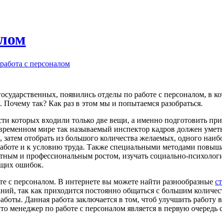
алом
работа с персоналом
 государственных, появились отделы по работе с персоналом, в к
 Почему так? Как раз в этом мы и попытаемся разобраться.
ти которых входили только две вещи, а именно подготовить прик
временном мире так называемый инспектор кадров должен уметь н
 затем отобрать из большого количества желаемых, одного наиб
работе и к условию труда. Также специальными методами повыша
стным и профессиональным ростом, изучать социально-психологич
ющих ошибок.
оте с персоналом. В интернете вы можете найти разнообразные
ст
аний, так как приходится постоянно общаться с большим количе
боты. Данная работа заключается в том, чтоб улучшить работу в
то менеджер по работе с персоналом является в первую очередь 