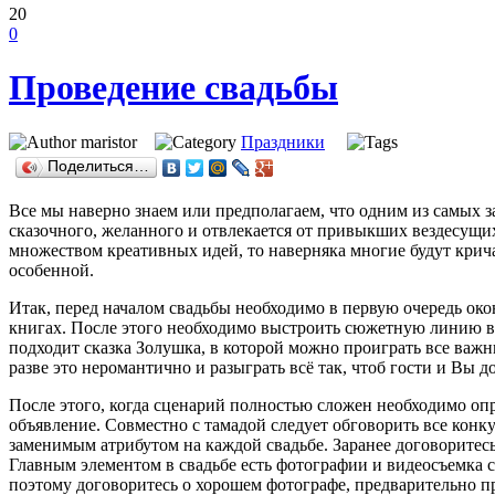
20
0
Проведение свадьбы
maristor
Праздники
Поделиться…
Все мы наверно знаем или предполагаем, что одним из самых з
сказочного, желанного и отвлекается от привыкших вездесущих
множеством креативных идей, то наверняка многие будут крича
особенной.
Итак, перед началом свадьбы необходимо в первую очередь око
книгах. После этого необходимо выстроить сюжетную линию вс
подходит сказка Золушка, в которой можно проиграть все важ
разве это неромантично и разыграть всё так, чтоб гости и Вы 
После этого, когда сценарий полностью сложен необходимо опр
объявление. Совместно с тамадой следует обговорить все конк
заменимым атрибутом на каждой свадьбе. Заранее договоритесь
Главным элементом в свадьбе есть фотографии и видеосъемка 
поэтому договоритесь о хорошем фотографе, предварительно пр