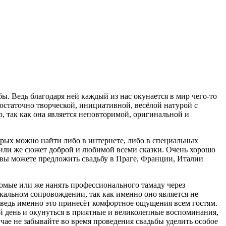
ы. Ведь благодаря ней каждый из нас окунается в мир чего-то
остаточно творческой, инициативной, весёлой натурой с
р, так как она является неповторимой, оригинальной и
орых можно найти либо в интернете, либо в специальных
 или же сюжет доброй и любимой всеми сказки. Очень хорошо
 вы можете предложить свадьбу в Праге, Франции, Италии
комые или же нанять профессионального тамаду через
ыкальном сопровождении, так как именно оно является не
, ведь именно это принесёт комфортное ощущения всем гостям.
й день и окунуться в приятные и великолепные воспоминания,
чае не забывайте во время проведения свадьбы уделить особое