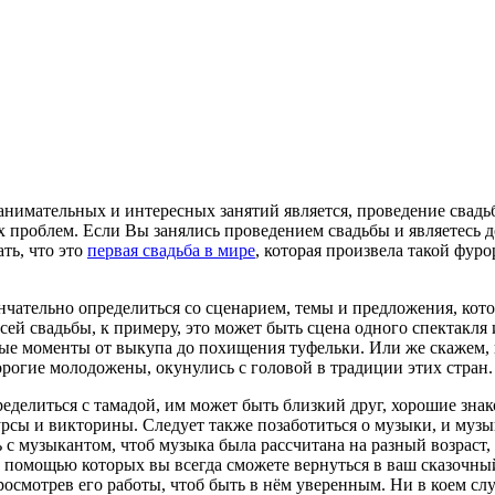
анимательных и интересных занятий является, проведение свадьб
 проблем. Если Вы занялись проведением свадьбы и являетесь д
ть, что это
первая свадьба в мире
, которая произвела такой фуро
нчательно определиться со сценарием, темы и предложения, кот
ей свадьбы, к примеру, это может быть сцена одного спектакля
ные моменты от выкупа до похищения туфельки. Или же скажем,
дорогие молодожены, окунулись с головой в традиции этих стран.
еделиться с тамадой, им может быть близкий друг, хорошие зна
урсы и викторины. Следует также позаботиться о музыки, и муз
 с музыкантом, чтоб музыка была рассчитана на разный возраст
с помощью которых вы всегда сможете вернуться в ваш сказочны
осмотрев его работы, чтоб быть в нём уверенным. Ни в коем слу