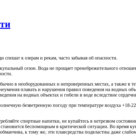
сти
 спешат к озерам и рекам, часто забывая об опасности.
купальный сезон. Вода не прощает пренебрежительного отношения
ности.
бычно в необорудованных и непроверенных местах, а также в тех
, неумения плавать и нарушения правил поведения на водных о
ведения на водных объектах и гибели в воде вследствие сердечн
 солнечную безветренную погоду при температуре воздуха +18-22
ребляйте спиртные напитки, не купайтесь в нетрезвом состоянии 
и становится беспомощным в критической ситуации. Во время к
бманчива, к тому же, эти плавсредства подвластны даже слабому