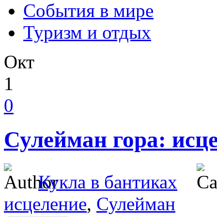
События в мире
Туризм и отдых
Окт
1
0
Сулейман гора: исц
Кукла в бантиках
исцеление
,
Сулейман