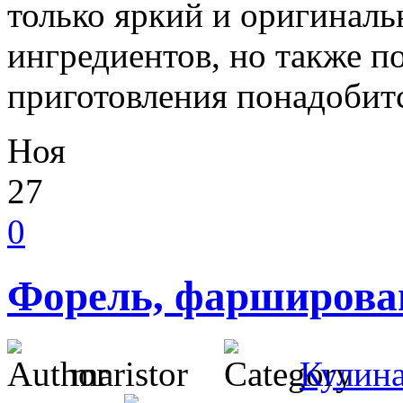
только яркий и оригиналь
ингредиентов, но также п
приготовления понадобит
Ноя
27
0
Форель, фарширова
maristor
Кулин