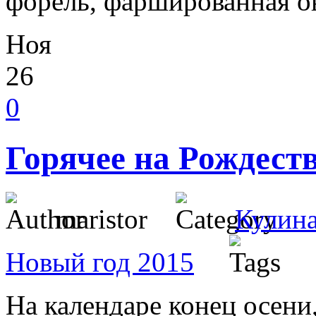
форель, фаршированная 
Ноя
26
0
Горячее на Рождеств
maristor
Кулин
Новый год 2015
На календаре конец осени,