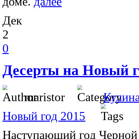
доме.
далее
Дек
2
0
Десерты на Новый г
maristor
Кулин
Новый год 2015
Наступающий год Черной 