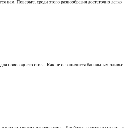
ся нам. Поверьте, среди этого разнообразия достаточно легко
 для новогоднего стола. Как не ограничится банальным оливье
в кухнях многих народов мира. Тем более актуальны салаты с