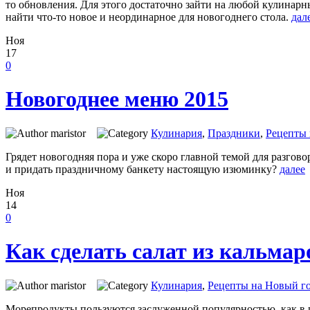
то обновления. Для этого достаточно зайти на любой кулинарны
найти что-то новое и неординарное для новогоднего стола.
дал
Ноя
17
0
Новогоднее меню 2015
maristor
Кулинария
,
Праздники
,
Рецепты 
Грядет новогодняя пора и уже скоро главной темой для разгов
и придать праздничному банкету настоящую изюминку?
далее
Ноя
14
0
Как сделать салат из кальмар
maristor
Кулинария
,
Рецепты на Новый го
Морепродукты пользуются заслуженной популярностью, как в п