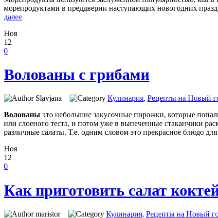
морепродуктами в преддверии наступающих новогодних праздник
далее
Ноя
12
0
Волованы с грибами
Slavjana
Кулинария
,
Рецепты на Новый г
Волованы
это небольшие закусочные пирожки, которые попал
или слоеного теста, и потом уже в выпеченные стаканчики рас
различные салаты. Т.е. одним словом это прекрасное блюдо дл
Ноя
12
0
Как приготовить салат кокте
maristor
Кулинария
,
Рецепты на Новый го