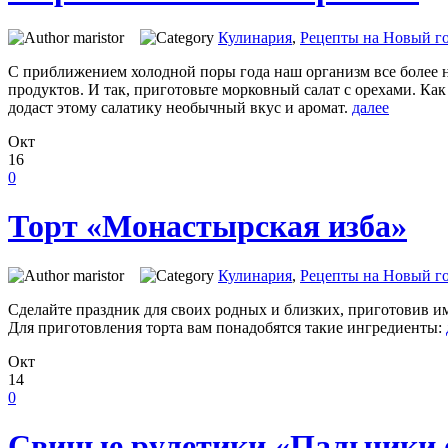
maristor
Кулинария
,
Рецепты на Новый го
С приближением холодной поры года наш организм все более н
продуктов. И так, приготовьте морковный салат с орехами. Ка
додаст этому салатику необычный вкус и аромат.
далее
Окт
16
0
Торт «Монастырская изба»
maristor
Кулинария
,
Рецепты на Новый го
Сделайте праздник для своих родных и близких, приготовив и
Для приготовления торта вам понадобятся такие ингредиенты:
Окт
14
0
Свиные рулетики «Пальчики